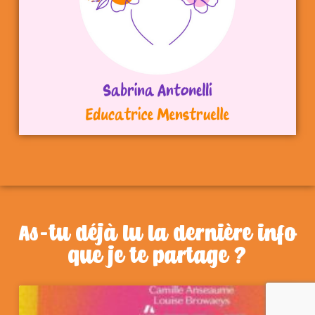
As-tu déjà lu la dernière info
que je te partage ?