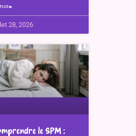
 PLUS ▶︎
llet 28, 2026
mprendre le SPM :