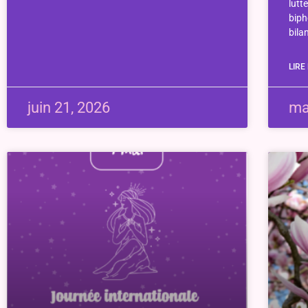
lutt
biph
bila
LIRE
juin 21, 2026
ma