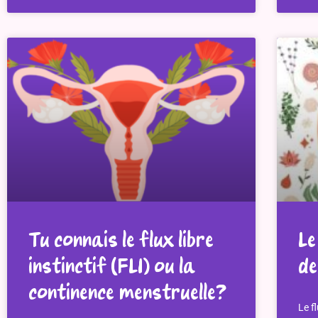
Tu connais le flux libre
Le
instinctif (FLI) ou la
de
continence menstruelle?
Le f