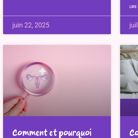
LIRE
juin 22, 2025
jui
Comment et pourquoi
Co