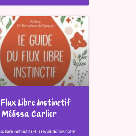
 Flux Libre Instinctif
 Mélissa Carlier
lux libre instinctif (FLI) révolutionne notre