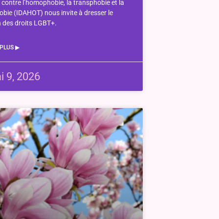
e contre l’homophobie, la transphobie et la
obie (IDAHOT) nous invite à dresser le
n des droits LGBT+.
 PLUS ▶︎
i 9, 2026