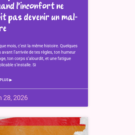
and l’inconfort ne
it pas devenir un mal-
re
ue mois, c’est la même histoire. Quelques
s avant l’arrivée de tes règles, ton humeur
ge, ton corps s’alourdit, et une fatigue
licable s’installe. Si
 PLUS ▶︎
n 28, 2026