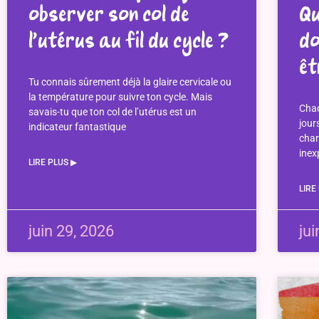
observer son col de
Qu
l’utérus au fil du cycle ?
do
êt
Tu connais sûrement déjà la glaire cervicale ou
la température pour suivre ton cycle. Mais
Chaq
savais-tu que ton col de l’utérus est un
jour
indicateur fantastique
chan
inexp
LIRE PLUS ▶︎
LIRE
juin 29, 2026
jui