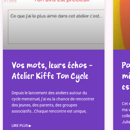
Vos mots, leurs échos –
Po
Atelier Kiffe Ton Cycle
mè
es
Depuis le lancement des ateliers autour du
cycle menstruel, j’ai eu la chance de rencontrer
Cet 
des jeunes, des parents, des groupes
ma v
associatifs…Chaque rencontre est unique,
colle
Juli
LIRE PLUS ▶︎