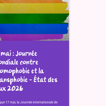
 mai : Journée
ndiale contre
homophobie et la
ansphobie – État des
eux 2026
ue 17 mai, la Journée internationale de