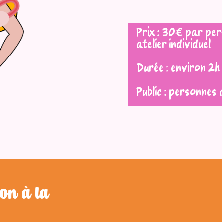
Prix : 30€ par pers
atelier individuel
Durée : environ 2h
Public : personnes
ion à la