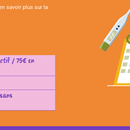
n savoir plus sur la
ectif / 75€ en
 sans