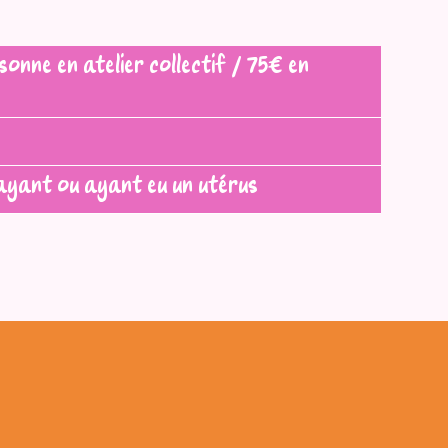
onne en atelier collectif / 75€ en
 ayant ou ayant eu un utérus