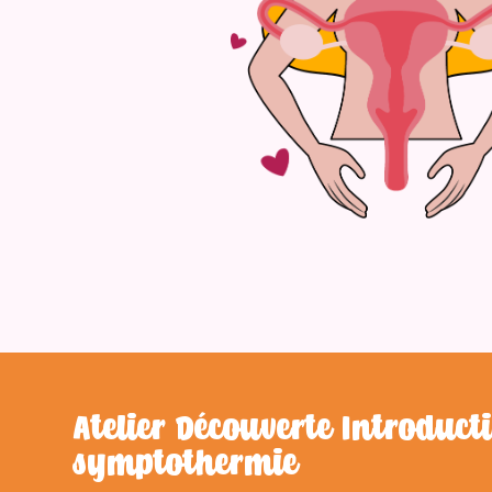
Atelier Découverte Introduct
symptothermie