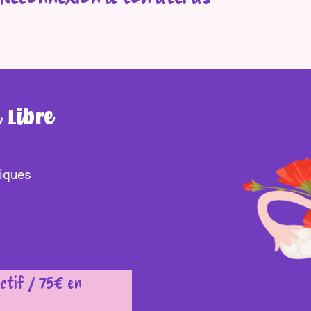
Reconnexion à ton utérus
x Libre
iques
ectif / 75€ en